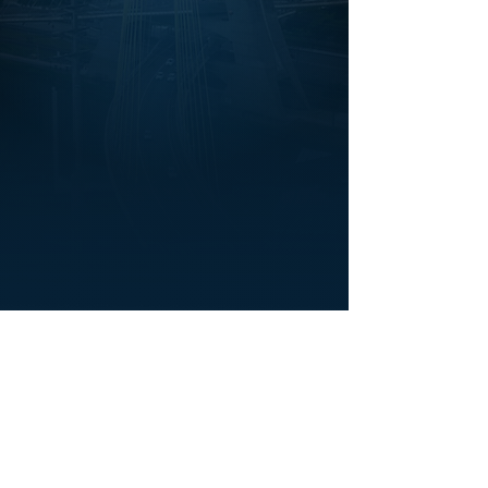
DAL
CONSULTING
BRASIL
​MÉXICO
Para mais informações ou detalhes de como se
inscrever, por favor se comunicar com: