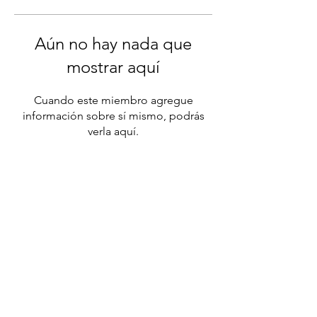
Aún no hay nada que
mostrar aquí
Cuando este miembro agregue
información sobre sí mismo, podrás
verla aquí.
DAL
CONSULTING
BRASIL
​MÉXICO
Para mais informações ou detalhes de como se
inscrever, por favor se comunicar com:
Atendimento WhatsApp
Clique para entrar em contato.