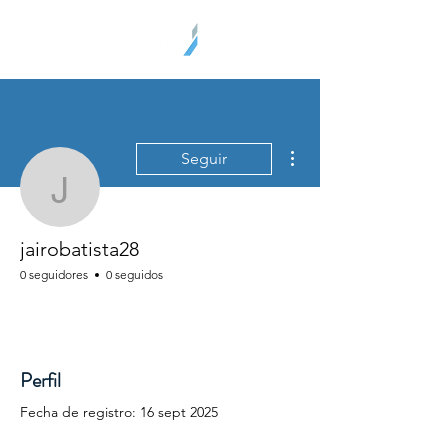
Más acciones
Seguir
jairobatista28
jairobatista28
0 seguidores
0 seguidos
Perfil
Fecha de registro: 16 sept 2025