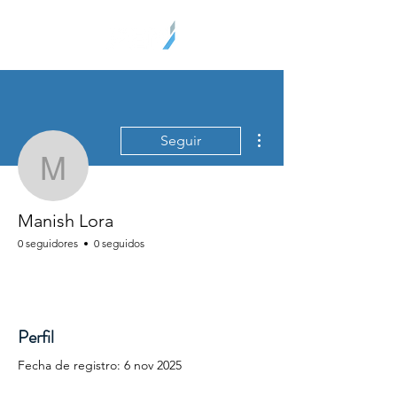
Más acciones
Seguir
Manish Lora
Manish Lora
0 seguidores
0 seguidos
Perfil
Fecha de registro: 6 nov 2025