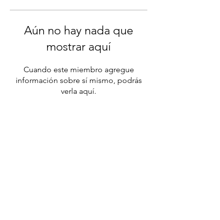
Aún no hay nada que
mostrar aquí
Cuando este miembro agregue
información sobre sí mismo, podrás
verla aquí.
DAL
CONSULTING
BRASIL
​MÉXICO
Para mais informações ou detalhes de como se
inscrever, por favor se comunicar com:
Atendimento WhatsApp
Clique para entrar em contato.