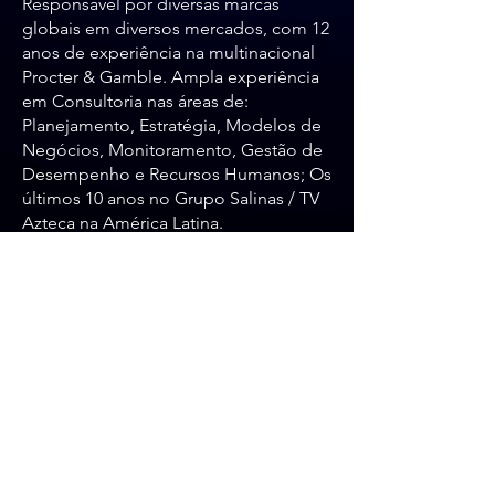
Responsável por diversas marcas
globais em diversos mercados, com 12
anos de experiência na multinacional
Procter & Gamble. Ampla experiência
em Consultoria nas áreas de:
Planejamento, Estratégia, Modelos de
Negócios, Monitoramento, Gestão de
Desempenho e Recursos Humanos; Os
últimos 10 anos no Grupo Salinas / TV
Azteca na América Latina.
DAL
CONSULTING
BRASIL
​MÉXICO