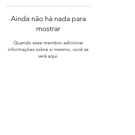
Ainda não há nada para
mostrar
Quando esse membro adicionar
informações sobre si mesmo, você as
verá aqui.
DAL
CONSULTING
BRASIL
​MÉXICO
Para mais informações ou detalhes de como se
inscrever, por favor se comunicar com:
Atendimento WhatsApp
Clique para entrar em contato.