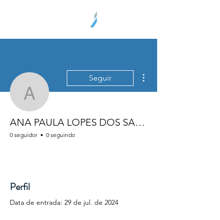
Mais ações
Seguir
ANA PAULA LOPES D
ANA PAULA LOPES DOS SANTOS
0 seguidor
0 seguindo
Perfil
Data de entrada: 29 de jul. de 2024